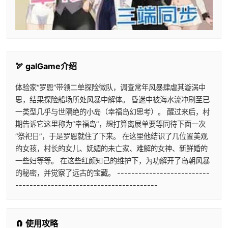
🏹 galGame介绍
体验家“罗恩”带领二单探险微队，调查常年风暴肆虐其漩涡中
思，结果探险船场所处风暴中解体。 昏迷中被海水流冲刷至已
一类型几乎与世隔绝的小岛（幸福岛幻思考）。 醒过来后，村
期告诉它这里称为“幸福岛”，想打算离展单要等同待下面一次
“祭祀日”，于是罗恩就住了下来。 在这里他结识了几位置美观
的女孩，村长的女儿、妩媚的未亡家、难解的女神、新鲜婚的
一些妇等等。 在这些红颜知己的维护下，为功解开了岛朝风暴
的秘密，并觉察了远古的宝藏。 --------------------------
----------------------------------------
🧲 使用攻略