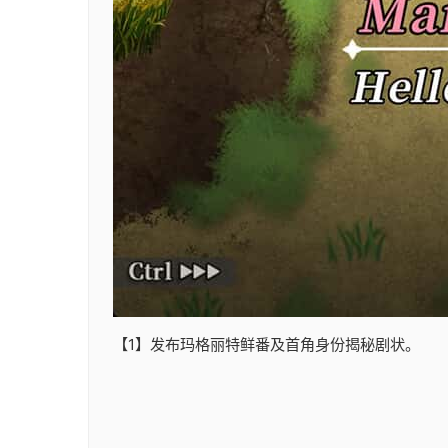
【1】发布玛格丽特鲜番及首角身份揭秘剧状。