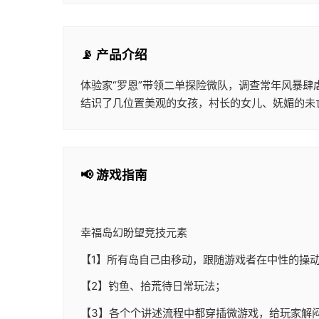
📡 产品介绍
体验家“罗恩”带领二单探险微队，调查常年风暴肆
结识了几位置美观的女孩，村长的女儿、妩媚的未亡家、难解的女
📢 游戏指南
幸福岛幻盼望
竞技元素
【1】所有岛自己由移动，跟随游戏者在中性的操
【2】钓鱼、拾荒待日常玩法；
【3】各个个讲述流程中都穿插微游戏，给玩家解