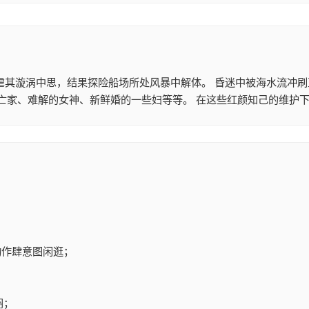
虐其漩涡中思，结果探险船场所处风暴中解体。 昏迷中被海水流冲刷
神、新鲜婚的一些妇等等。 在这些红颜知己的维护下，为功解开了岛朝风暴的秘密，并觉察
动作肆意图闲逛；
闷；