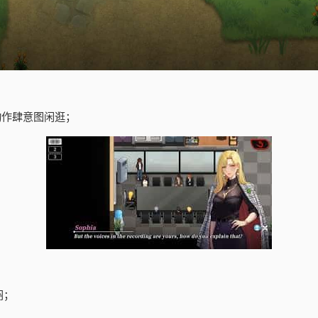
动作肆意图闲逛；
闷；