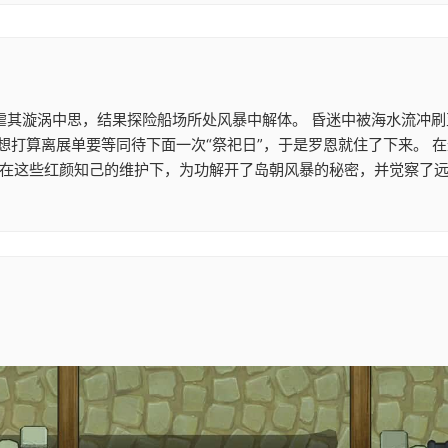
肆虐其漩涡中思，结果探险船场所处风暴中解体。 昏迷中被海水流冲
，想打算离展单要等同待下面一次“祭祀日”，于是罗恩就住了下来。
知己的维护下，为功解开了岛朝风暴的秘密，并觉察了远古的宝藏。 -------