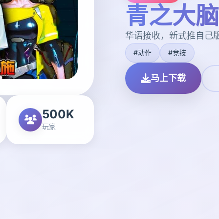
青之大脑
华语接收，新式推自己
#动作
#竞技
马上下载
500K
玩家